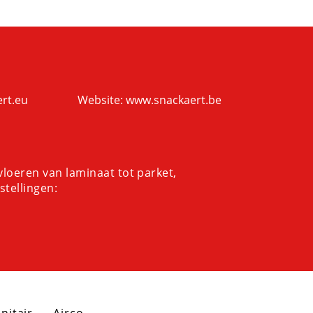
nackaert Technics
e ecologische
ert.eu
Website: www.snackaert.be
loeren van laminaat tot parket,
stellingen: