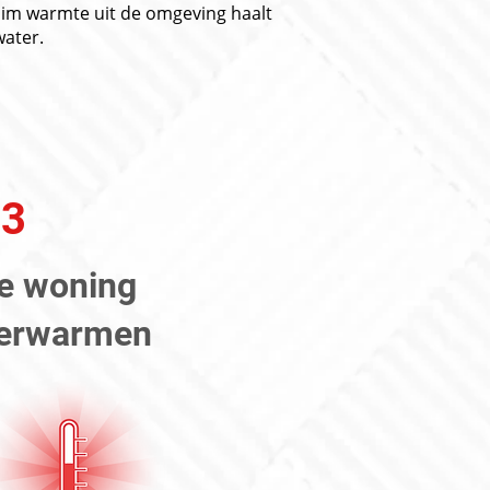
m warmte uit de omgeving haalt
ater.
03
e woning
erwarmen