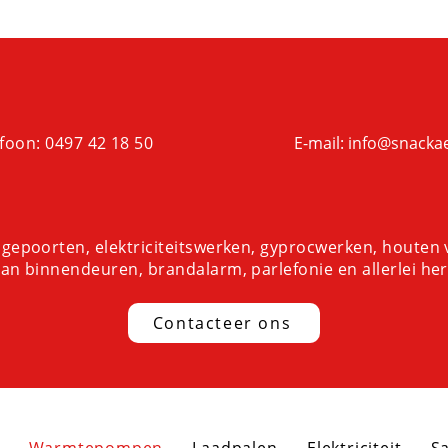
enbesparingen op lange termijn. Met een warmtepomp van S
me keuze met optimale efficiëntie, waarmee je niet alleen j
nt, maar ook je energiekosten minimaliseert.
foon: 0497 42 18 50
E-mail: info@snacka
gepoorten, elektriciteitswerken, gyprocwerken, houten v
an binnendeuren, brandalarm, parlefonie en allerlei her
Contacteer ons