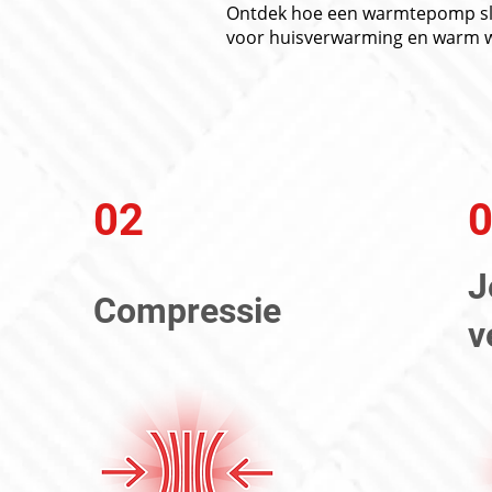
Ontdek hoe een warmtepomp sli
voor huisverwarming en warm w
02
J
Compressie
v