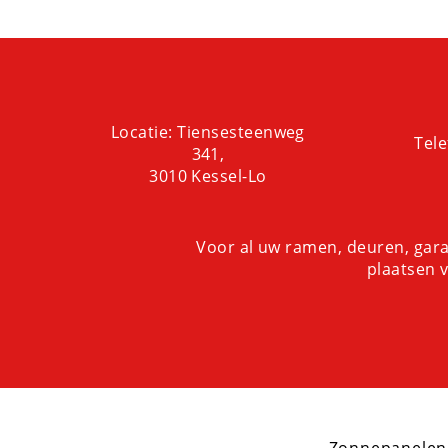
binnenklimaat.
aanzienlijke kost
maak je een duurza
voetafdruk verklei
Locatie: Tiensesteenweg
Tele
341,
3010 Kessel-Lo
Voor al uw ramen, deuren, gara
plaatsen v